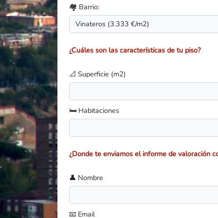
🏘️ Barrio:
¿Cuáles son las características de tu piso?
📐 Superficie (m2)
🛏️ Habitaciones
¿Donde te enviamos el informe de valoración co
👤 Nombre
📧 Email