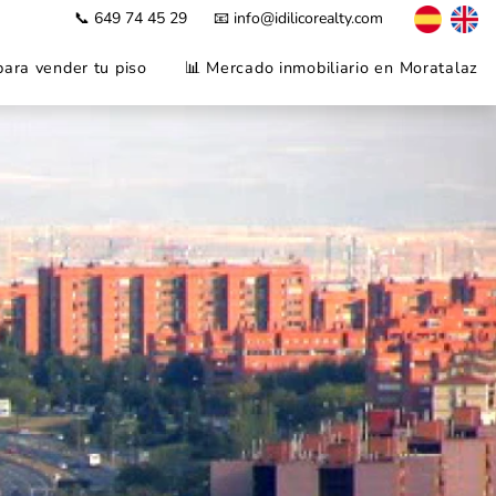
📞 649 74 45 29
📧 info@idilicorealty.com
para vender tu piso
📊 Mercado inmobiliario en Moratalaz