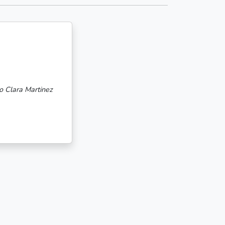
giulia zen
17-07-2024
Yo no suelo compartir reseñas pero el trabajo que ha hecho Idílico Re
ncargó de mi búsqueda de piso para comprar, en todo momento me he
o he desconfiado ni un momento (a pesar de lo que se esc..."