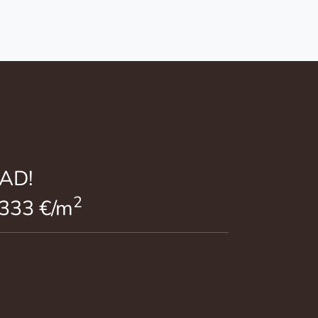
AD!
2
.333 €/m