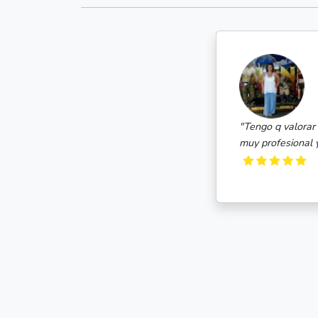
bero Perex
 excelente.La persona q me contacto por teléfono Clara Martinez
de ayudar.Trato inmejorable"